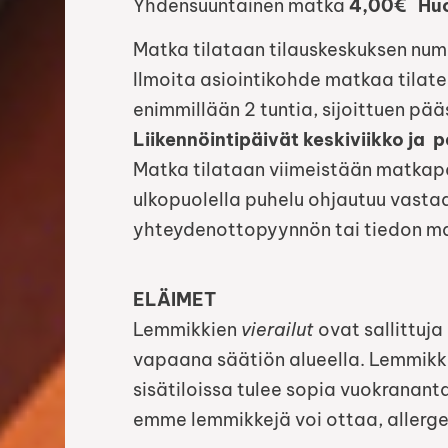
Yhdensuuntainen matka
4,00€ Huo
Matka tilataan tilauskeskuksen nu
Ilmoita asiointikohde matkaa tilat
enimmillään 2 tuntia, sijoittuen pääs
Liikennöintipäivät keskiviikko ja p
Matka tilataan viimeistään matkap
ulkopuolella puhelu ohjautuu vastaa
yhteydenottopyynnön tai tiedon m
ELÄIMET
Lemmikkien
vierailut
ovat sallittuja 
vapaana säätiön alueella. Lemmikki
sisätiloissa tulee sopia vuokranant
emme lemmikkejä voi ottaa, allerge