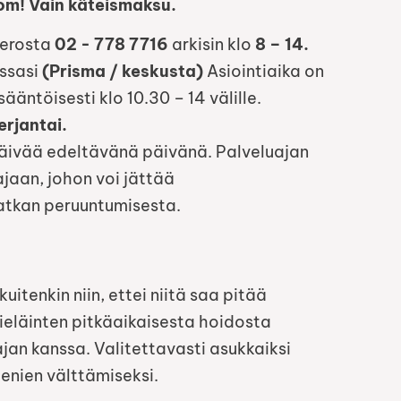
m! Vain käteismaksu.
merosta
02 - 778 7716
arkisin klo
8 – 14.
essasi
(Prisma / keskusta)
Asiointiaika on
ääntöisesti klo 10.30 – 14 välille.
erjantai.
äivää edeltävänä päivänä. Palveluajan
jaan, johon voi jättää
atkan peruuntumisesta.
kuitenkin niin, ettei niitä saa pitää
eläinten pitkäaikaisesta hoidosta
ajan kanssa. Valitettavasti asukkaiksi
enien välttämiseksi.