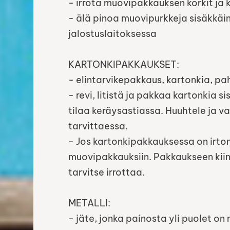
- irrota muovipakkauksen korkit ja 
- älä pinoa muovipurkkeja sisäkkäin,
jalostuslaitoksessa
KARTONKIPAKKAUKSET:
- elintarvikepakkaus, kartonkia, pa
- revi, litistä ja pakkaa kartonkia 
tilaa keräysastiassa. Huuhtele ja v
tarvittaessa.
- Jos kartonkipakkauksessa on irtona
muovipakkauksiin. Pakkaukseen kiinni
tarvitse irrottaa.
METALLI:
- jäte, jonka painosta yli puolet on