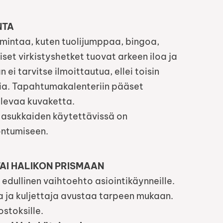
NTA
mintaa, kuten tuolijumppaa, bingoa,
iset virkistyshetket tuovat arkeen iloa ja
 ei tarvitse ilmoittautua, ellei toisin
isia. Tapahtumakalenteriin pääset
 olevaa kuvaketta.
sa asukkaiden käytettävissä on
ntumiseen.
AI HALIKON PRISMAAN
 edullinen vaihtoehto asiointikäynneille.
a ja kuljettaja avustaa tarpeen mukaan.
ostoksille.