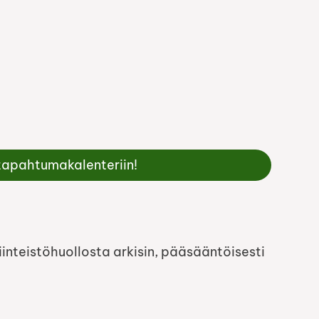
 tapahtumakalenteriin!
inteistöhuollosta arkisin, pääsääntöisesti