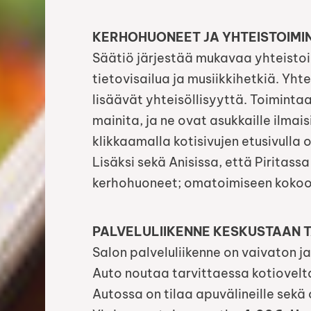
KERHOHUONEET JA YHTEISTOIMI
Säätiö järjestää mukavaa yhteistoi
tietovisailua ja musiikkihetkiä. Yhte
lisäävät yhteisöllisyyttä. Toimintaan
mainita, ja ne ovat asukkaille ilma
klikkaamalla kotisivujen etusivulla
Lisäksi sekä Anisissa, että Piritas
kerhohuoneet; omatoimiseen kokoo
PALVELULIIKENNE KESKUSTAAN T
Salon palveluliikenne on vaivaton ja
Auto noutaa tarvittaessa kotiovelt
Autossa on tilaa apuvälineille sekä 