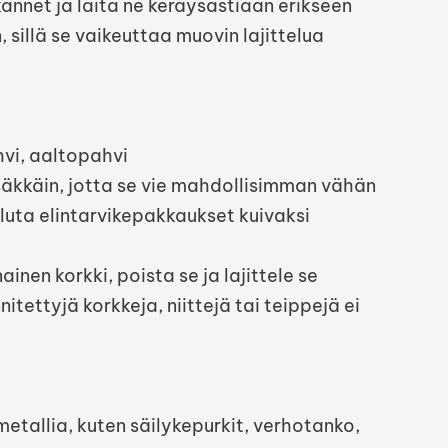
kannet ja laita ne keräysastiaan erikseen
 sillä se vaikeuttaa muovin lajittelua
hvi, aaltopahvi
sisäkkäin, jotta se vie mahdollisimman vähän
aluta elintarvikepakkaukset kuivaksi
inen korkki, poista se ja lajittele se
tettyjä korkkeja, niittejä tai teippejä ei
 metallia, kuten säilykepurkit, verhotanko,