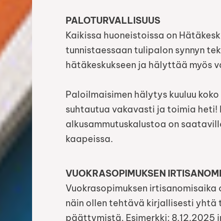
PALOTURVALLISUUS
Kaikissa huoneistoissa on Hätäkesk
tunnistaessaan tulipalon synnyn te
hätäkeskukseen ja hälyttää myös va
Paloilmaisimen hälytys kuuluu koko k
suhtautua vakavasti ja toimia heti!
alkusammutuskalustoa on saatavilla 
kaapeissa.
VUOKRASOPIMUKSEN IRTISANOM
Vuokrasopimuksen irtisanomisaika on
näin ollen tehtävä kirjallisesti yh
päättymistä. Esimerkki: 8.12.2025 