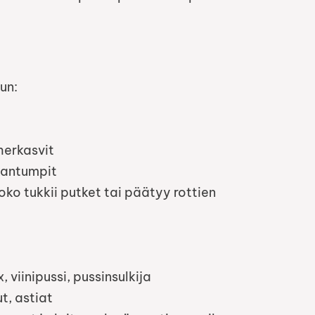
un:
iherkasvit
akantumpit
 joko tukkii putket tai päätyy rottien
 viinipussi, pussinsulkija
t, astiat