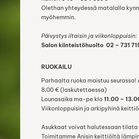
Olethan yhteydessä matalalla kynn
myöhemmin.
Päivystys iltaisin ja viikonloppuisin:
Salon kiinteistöhuolto 02 – 731 71
RUOKAILU
Parhaalta ruoka maistuu seurassa! As
8,00 € (laskutettaessa)
Lounasaika ma-pe klo
11.00 – 13.0
Viikonloppuisin ja arkipyhinä keittiö
Asukkaat voivat halutessaan tilata 
Toimitamme Anisin keittiöltä lämpi