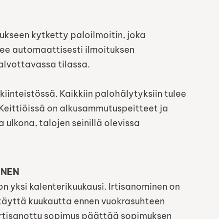
ukseen kytketty paloilmoitin, joka
kee automaattisesti ilmoituksen
lvottavassa tilassa.
iinteistössä. Kaikkiin palohälytyksiin tulee
 Keittiöissä on alkusammutuspeitteet ja
ulkona, talojen seinillä olevissa
INEN
 yksi kalenterikuukausi. Irtisanominen on
tä täyttä kuukautta ennen vuokrasuhteen
irtisanottu sopimus päättää sopimuksen