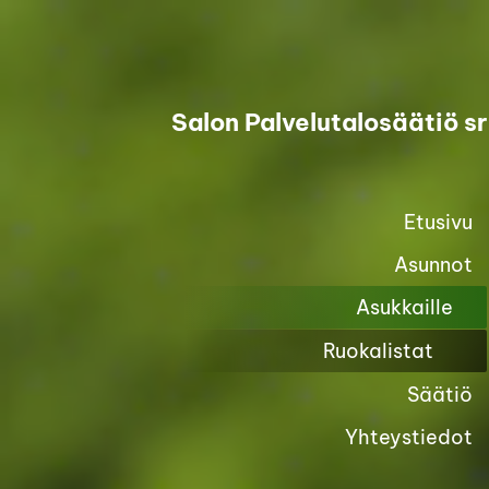
Siirry
sivun
sisältöön
Salon Palvelutalosäätiö sr
Etusivu
Asunnot
Asukkaille
Ruokalistat
Säätiö
Yhteystiedot