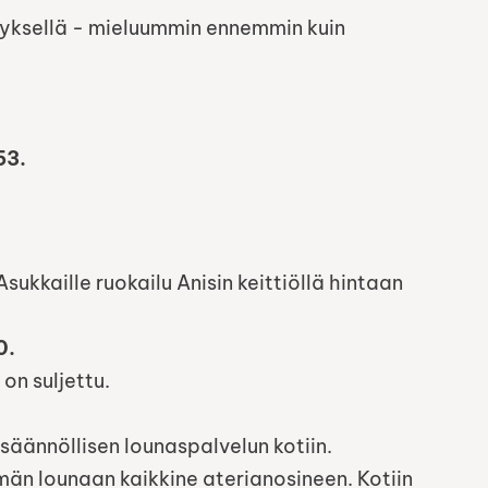
yksellä - mieluummin ennemmin kuin
53.
ukkaille ruokailu Anisin keittiöllä hintaan
0.
 on suljettu.
säännöllisen lounaspalvelun kotiin.
män lounaan kaikkine aterianosineen. Kotiin