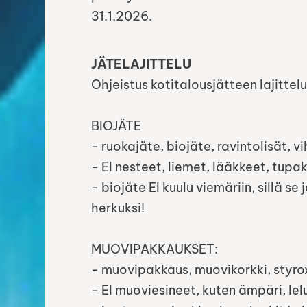
31.1.2026.
JÄTELAJITTELU
Ohjeistus kotitalousjätteen lajittelu
BIOJÄTE
- ruokajäte, biojäte, ravintolisät, v
- EI nesteet, liemet, lääkkeet, tup
- biojäte EI kuulu viemäriin, sillä se
herkuksi!
MUOVIPAKKAUKSET:
- muovipakkaus, muovikorkki, styrox,
- EI muoviesineet, kuten ämpäri, lelu