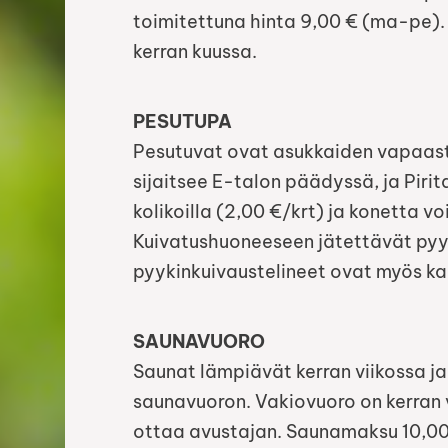
toimitettuna hinta 9,00 € (ma-pe).
kerran kuussa.
PESUTUPA
Pesutuvat ovat asukkaiden vapaasti
sijaitsee E-talon päädyssä, ja Piri
kolikoilla (2,00 €/krt) ja konetta v
Kuivatushuoneeseen jätettävät pyyk
pyykinkuivaustelineet ovat myös ka
SAUNAVUORO
Saunat lämpiävät kerran viikossa j
saunavuoron. Vakiovuoro on kerran 
ottaa avustajan. Saunamaksu 10,00 