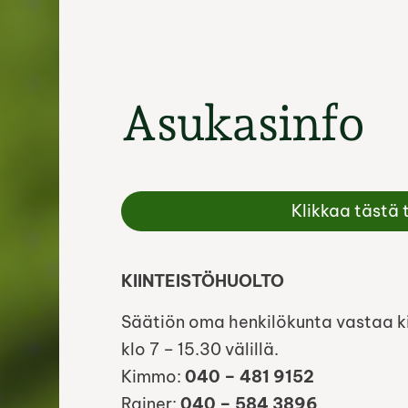
Asukasinfo
Klikkaa tästä
KIINTEISTÖHUOLTO
Säätiön oma henkilökunta vastaa ki
klo 7 – 15.30 välillä.
Kimmo:
040 – 481 9152
Rainer:
040 – 584 3896