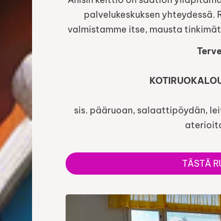
palvelukeskuksen yhteydessä. 
valmistamme itse, mausta tinkimättä
Terve
KOTIRUOKALOUN
sis. pääruoan, salaattipöydän, l
aterioi
TÄSTÄ R