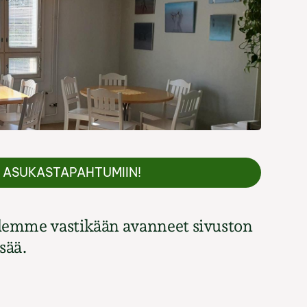
Ä ASUKASTAPAHTUMIIN!
lemme vastikään avanneet sivuston
isää.