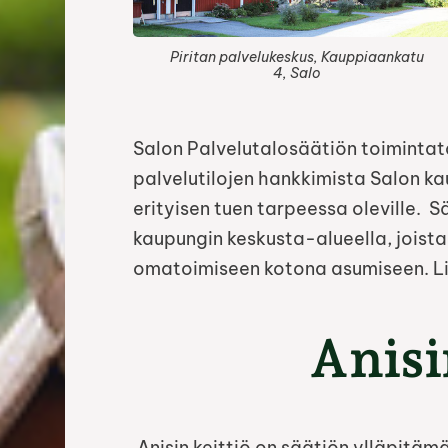
Piritan palvelukeskus, Kauppiaankatu
4, Salo
Salon Palvelutalosäätiön toimintata
palvelutilojen hankkimista Salon kaup
erityisen tuen tarpeessa oleville. 
kaupungin keskusta-alueella, joist
omatoimiseen kotona asumiseen. Lis
Anisi
Anisin keittiö on säätiön ylläpitäm