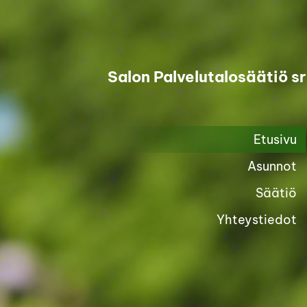
Siirry
sivun
sisältöön
Salon Palvelutalosäätiö sr
Etusivu
Asunnot
Säätiö
Yhteystiedot