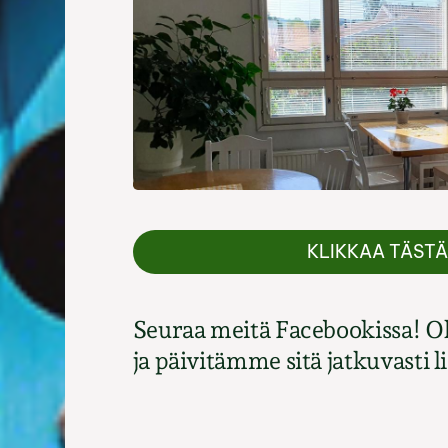
KLIKKAA TÄST
Seuraa meitä Facebookissa! O
ja päivitämme sitä jatkuvasti l