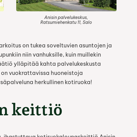
Anisin palvelukeskus,
Ratsumiehenkatu 11, Salo
rkoitus on tukea soveltuvien asuntojen ja
unkiin niin vanhuksille, kuin muillekin
Säätiö ylläpitää kahta palvelukeskusta
a on vuokrattavissa huoneistoja
äpalveluna herkullinen kotiruoka!
n keittiö
ä, ihastuttava kotiruokalounaskeittiö Anisin