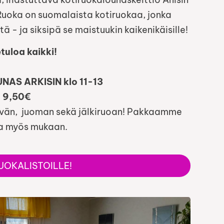
Ruoka on suomalaista kotiruokaa, jonka
 - ja siksipä se maistuukin kaikenikäisille!
tuloa kaikki!
AS ARKISIN klo 11-13
9,50€
eivän, juoman sekä jälkiruoan! Pakkaamme
ta myös mukaan.
UOKALISTOILLE!