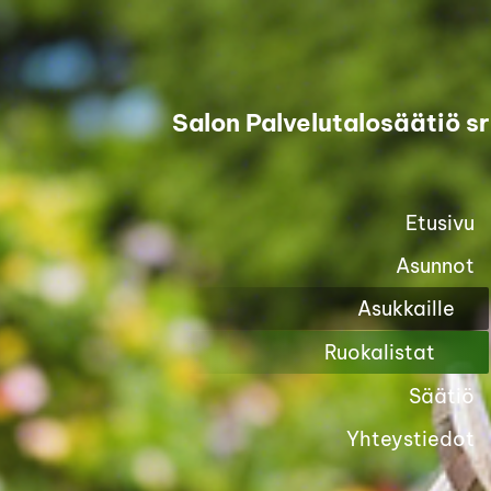
Siirry
sivun
sisältöön
Salon Palvelutalosäätiö sr
Etusivu
Asunnot
Asukkaille
Ruokalistat
Säätiö
Yhteystiedot