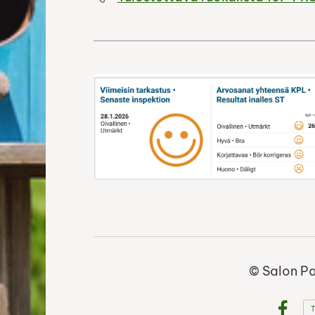
©
Salon Pa
T