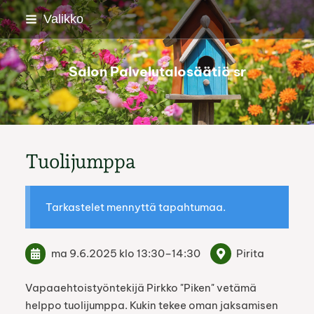
Siirry
Valikko
sivun
sisältöön
Salon Palvelutalosäätiö sr
Tuolijumppa
Tarkastelet mennyttä tapahtumaa.
ma 9.6.2025
klo 13:30
–
14:30
Pirita
Vapaaehtoistyöntekijä Pirkko "Piken" vetämä
helppo tuolijumppa. Kukin tekee oman jaksamisen