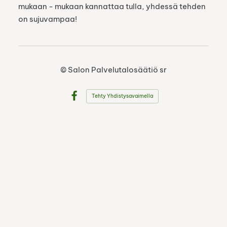
mukaan - mukaan kannattaa tulla, yhdessä tehden
on sujuvampaa!
©
Salon Palvelutalosäätiö sr
Tehty Yhdistysavaimella
Facebook