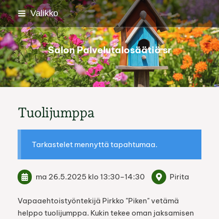
Siirry
Valikko
sivun
sisältöön
Salon Palvelutalosäätiö sr
Tuolijumppa
Tarkastelet mennyttä tapahtumaa.
ma 26.5.2025
klo 13:30
–
14:30
Pirita
Vapaaehtoistyöntekijä Pirkko "Piken" vetämä
helppo tuolijumppa. Kukin tekee oman jaksamisen