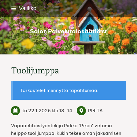
Siirry
Valikko
sivun
sisältöön
Salon Palvelutalosäätiö sr
Tuolijumppa
Tarkastelet mennyttä tapahtumaa.
to 22.1.2026
klo 13
–
14
PIRITA
Vapaaehtoistyöntekijä Pirkko "Piken" vetämä
helppo tuolijumppa. Kukin tekee oman jaksamisen