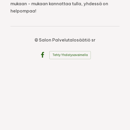
mukaan - mukaan kannattaa tulla, yhdessä on
helpompaa!
©
Salon Palvelutalosäätiö sr
Tehty Yhdistysavaimella
Facebook