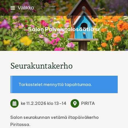
Siirry
Valikko
sivun
sisältöön
Salon Palvelutalosäätiö sr
Seurakuntakerho
Tarkastelet mennyttä tapahtumaa.
ke 11.2.2026
klo 13
–
14
PIRITA
Salon seurakunnan vetämä iltapäiväkerho
Piritassa.