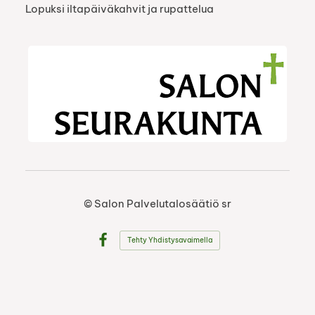
Lopuksi iltapäiväkahvit ja rupattelua
©
Salon Palvelutalosäätiö sr
Tehty Yhdistysavaimella
Facebook