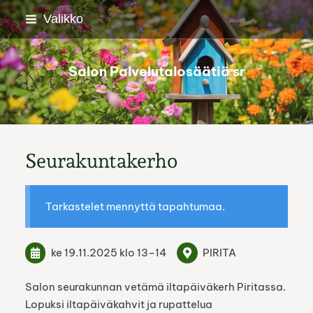
Siirry
Valikko
sivun
sisältöön
Salon Palvelutalosäätiö sr
Seurakuntakerho
Tarkastelet mennyttä tapahtumaa.
ke 19.11.2025
klo 13
–
14
PIRITA
Salon seurakunnan vetämä iltapäiväkerh Piritassa.
Lopuksi iltapäiväkahvit ja rupattelua