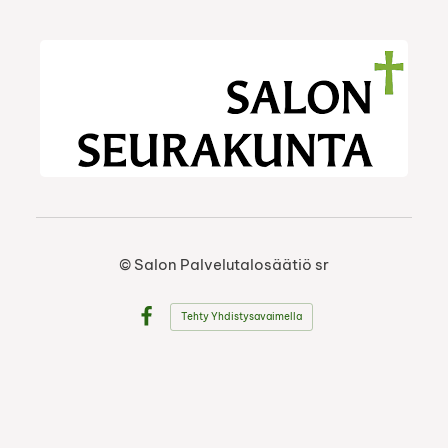
©
Salon Palvelutalosäätiö sr
Tehty Yhdistysavaimella
Facebook