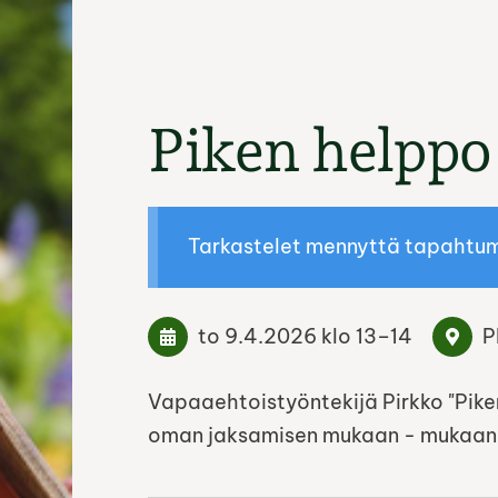
Piken helppo
Tarkastelet mennyttä tapahtu
to 9.4.2026
klo 13
–
14
P
Vapaaehtoistyöntekijä Pirkko "Pike
oman jaksamisen mukaan - mukaan 