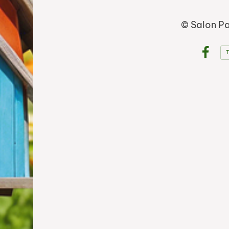
©
Salon Pa
T
Face