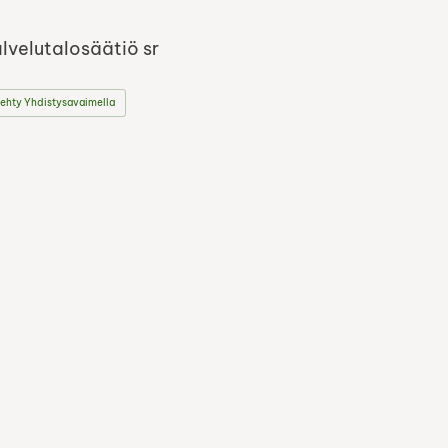
lvelutalosäätiö sr
ehty Yhdistysavaimella
book