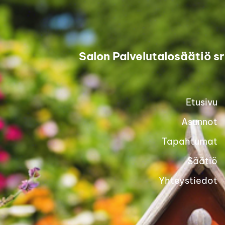
Siirry
sivun
sisältöön
Salon Palvelutalosäätiö sr
Etusivu
Asunnot
Tapahtumat
Säätiö
Yhteystiedot