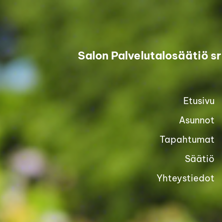
Siirry
sivun
sisältöön
Salon Palvelutalosäätiö sr
Etusivu
Asunnot
Tapahtumat
Säätiö
Yhteystiedot