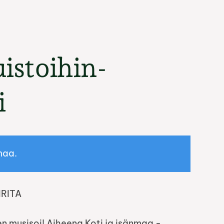
istoihin-
i
maa.
IRITA
n musisoi! Aiheena Koti ja isänmaa -