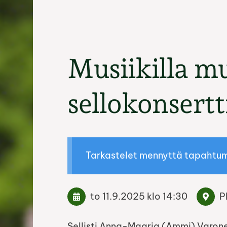
Musiikilla mu
sellokonsertt
Tarkastelet mennyttä tapahtu
to 11.9.2025
klo 14:30
P
Sellisti Anna-Maaria (Ammi) Varone