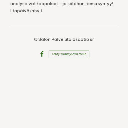
analysoivat kappaleet – ja siitähän riemu syntyy!
Iltapäiväkahvit.
©
Salon Palvelutalosäätiö sr
Tehty Yhdistysavaimella
Facebook