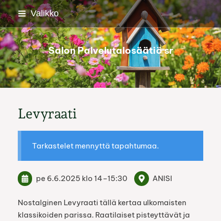
Siirry
Valikko
sivun
sisältöön
Salon Palvelutalosäätiö sr
Levyraati
Tarkastelet mennyttä tapahtumaa.
pe 6.6.2025
klo 14
–
15:30
ANISI
Nostalginen Levyraati tällä kertaa ulkomaisten
klassikoiden parissa. Raatilaiset pisteyttävät ja