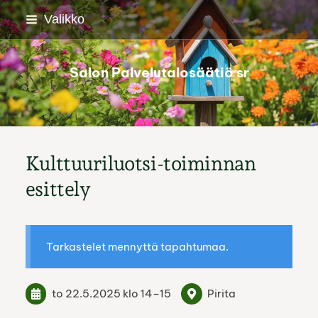
Siirry
Valikko
sivun
sisältöön
Salon Palvelutalosäätiö sr
Kulttuuriluotsi-toiminnan
esittely
Tarkastelet mennyttä tapahtumaa.
to 22.5.2025
klo 14
–
15
Pirita