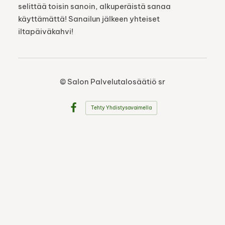
selittää toisin sanoin, alkuperäistä sanaa
käyttämättä! Sanailun jälkeen yhteiset
iltapäiväkahvi!
©
Salon Palvelutalosäätiö sr
Tehty Yhdistysavaimella
Facebook