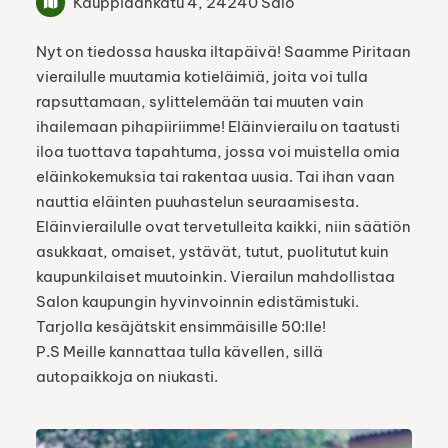
Kauppiaankatu 4, 24240 Salo
Nyt on tiedossa hauska iltapäivä! Saamme Piritaan
vierailulle muutamia kotieläimiä, joita voi tulla
rapsuttamaan, sylittelemään tai muuten vain
ihailemaan pihapiiriimme! Eläinvierailu on taatusti
iloa tuottava tapahtuma, jossa voi muistella omia
eläinkokemuksia tai rakentaa uusia. Tai ihan vaan
nauttia eläinten puuhastelun seuraamisesta.
Eläinvierailulle ovat tervetulleita kaikki, niin säätiön
asukkaat, omaiset, ystävät, tutut, puolitutut kuin
kaupunkilaiset muutoinkin. Vierailun mahdollistaa
Salon kaupungin hyvinvoinnin edistämistuki.
Tarjolla kesäjätskit ensimmäisille 50:lle!
P.S Meille kannattaa tulla kävellen, sillä
autopaikkoja on niukasti.