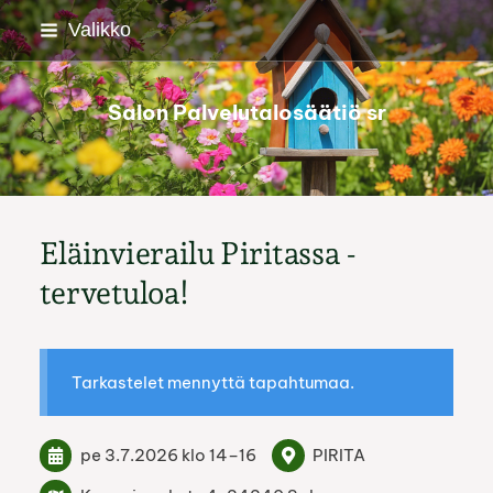
Siirry
Valikko
sivun
sisältöön
Salon Palvelutalosäätiö sr
Eläinvierailu Piritassa -
tervetuloa!
Tarkastelet mennyttä tapahtumaa.
pe 3.7.2026
klo 14
–
16
PIRITA