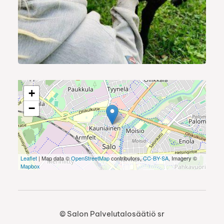
+
−
Leaflet
| Map data ©
OpenStreetMap
contributors,
CC-BY-SA
, Imagery ©
Mapbox
©
Salon Palvelutalosäätiö sr