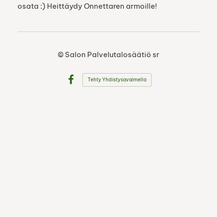
osata :) Heittäydy Onnettaren armoille!
©
Salon Palvelutalosäätiö sr
Tehty Yhdistysavaimella
Facebook