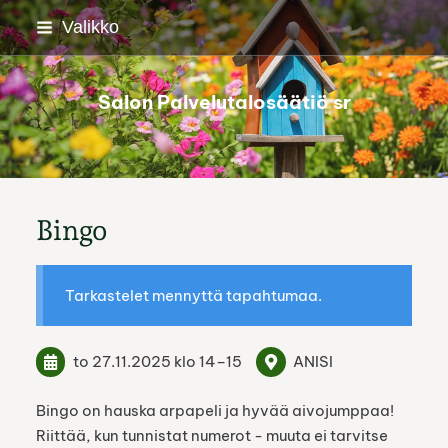
Siirry
Valikko
sivun
sisältöön
Salon Palvelutalosäätiö sr
Bingo
Tarkastelet mennyttä tapahtumaa.
to 27.11.2025
klo 14
–
15
ANISI
Bingo on hauska arpapeli ja hyvää aivojumppaa!
Riittää, kun tunnistat numerot - muuta ei tarvitse