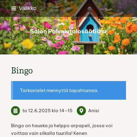
Siirry
Valikko
sivun
sisältöön
Salon Palvelutalosäätiö sr
Bingo
Tarkastelet mennyttä tapahtumaa.
to 12.6.2025
klo 14
–
15
Anisi
Bingo on hauska ja helppo arpapeli, jossa voi
voittaa vain silkalla tuurilla! Kenen