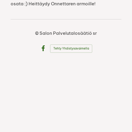
osata :) Heittäydy Onnettaren armoille!
©
Salon Palvelutalosäätiö sr
Tehty Yhdistysavaimella
Facebook