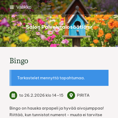
Siirry
Valikko
sivun
sisältöön
Salon Palvelutalosäätiö sr
Bingo
Tarkastelet mennyttä tapahtumaa.
to 26.2.2026
klo 14
–
15
PIRITA
Bingo on hauska arpapeli ja hyvää aivojumppaa!
Riittää, kun tunnistat numerot - muuta ei tarvitse