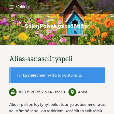
Siirry
Valikko
sivun
sisältöön
Salon Palvelutalosäätiö sr
Alias-sanaselityspeli
Tarkastelet mennyttä tapahtumaa.
ti 13.5.2025
klo 14
–
15:30
Anisi
Alias-peli on löytynyt piilostaan ja pääsemme taas
selittämään: peli on ratkiriemukas! Miten selittäisit