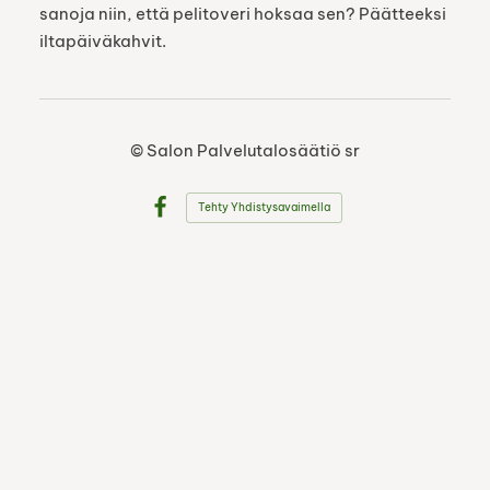
sanoja niin, että pelitoveri hoksaa sen? Päätteeksi
iltapäiväkahvit.
©
Salon Palvelutalosäätiö sr
Tehty Yhdistysavaimella
Facebook