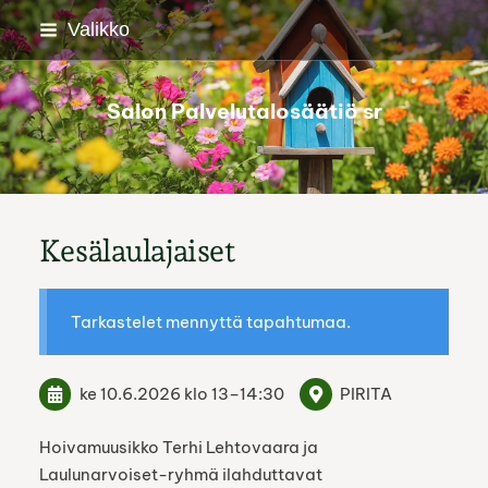
Siirry
Valikko
sivun
sisältöön
Salon Palvelutalosäätiö sr
Kesälaulajaiset
Tarkastelet mennyttä tapahtumaa.
ke 10.6.2026
klo 13
–
14:30
PIRITA
Hoivamuusikko Terhi Lehtovaara ja
Laulunarvoiset-ryhmä ilahduttavat